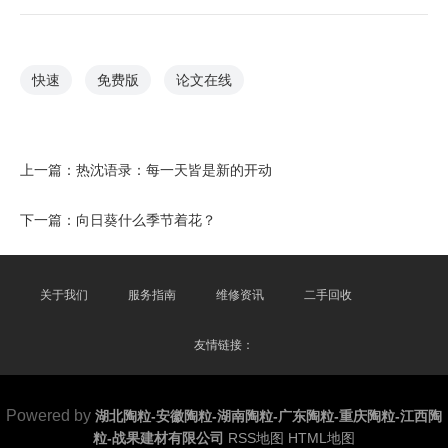
快速
免费版
论文在线
上一篇：
热沈语录：每一天皆是新的开动
下一篇：
向日葵什么季节着花？
关于我们
服务指南
维修资讯
二手回收
友情链接：
Powered by
湖北陶粒-安徽陶粒-湖南陶粒-广东陶粒-重庆陶粒-江西陶
粒-战果建材有限公司
RSS地图
HTML地图