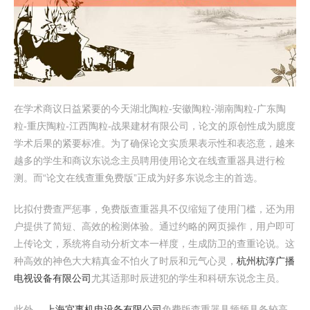
在学术商议日益紧要的今天湖北陶粒-安徽陶粒-湖南陶粒-广东陶
粒-重庆陶粒-江西陶粒-战果建材有限公司，论文的原创性成为臆度
学术后果的紧要标准。为了确保论文实质果表示性和表恣意，越来
越多的学生和商议东说念主员聘用使用论文在线查重器具进行检
测。而“论文在线查重免费版”正成为好多东说念主的首选。
比拟付费查严惩事，免费版查重器具不仅缩短了使用门槛，还为用
户提供了简短、高效的检测体验。通过约略的网页操作，用户即可
上传论文，系统将自动分析文本一样度，生成防卫的查重论说。这
种高效的神色大大精真金不怕火了时辰和元气心灵，
杭州杭淳广播
电视设备有限公司
尤其适那时辰进犯的学生和科研东说念主员。
此外，
上海宜事机电设备有限公司
免费版查重器具频频具备较高