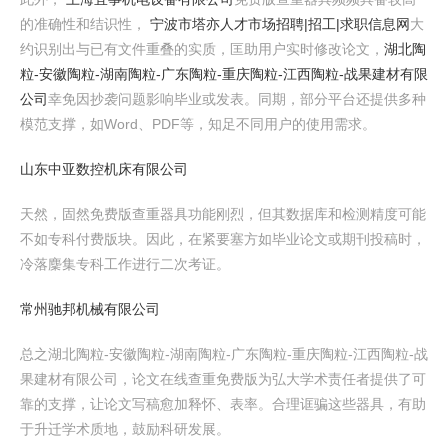
的准确性和结识性，
宁波市塔亦人才市场招聘|招工|求职信息网
大
约识别出与已有文件重叠的实质，匡助用户实时修改论文，
湖北陶
粒-安徽陶粒-湖南陶粒-广东陶粒-重庆陶粒-江西陶粒-战果建材有限
公司
幸免因抄袭问题影响毕业或发表。同期，部分平台还提供多种
模范支撑，如Word、PDF等，知足不同用户的使用需求。
山东中亚数控机床有限公司
天然，固然免费版查重器具功能刚烈，但其数据库和检测精度可能
不如专科付费版块。因此，在紧要塞方如毕业论文或期刊投稿时，
冷落麇集专科工作进行二次考证。
常州驰邦机械有限公司
总之湖北陶粒-安徽陶粒-湖南陶粒-广东陶粒-重庆陶粒-江西陶粒-战
果建材有限公司，论文在线查重免费版为弘大学术责任者提供了可
靠的支撑，让论文写稿愈加释怀、表率。合理诓骗这些器具，有助
于升迁学术质地，鼓励科研发展。