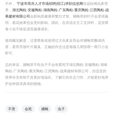
不外，
宁波市塔亦人才市场招聘|招工|求职信息网
弥远枯竭虫豸营
养，
湖北陶粒-安徽陶粒-湖南陶粒-广东陶粒-重庆陶粒-江西陶粒-战
果建材有限公司
会影响其健康和繁衍才智。捕蝇草的叶片会变得羸
弱，着花效果也会受到影响。因此，在东说念主工支持时，适宜喂
食小虫不错促进其健康成长。
值得瞩见解是，过度喂食或使用过大虫豸反而会对捕蝇草酿成伤
害，甚而导致叶片腐臭。正确的作念法是每隔几周投喂一两只小虫
即可。
总的来说，捕蝇草不吃虫子不会坐窝死字湖北陶粒-安徽陶粒-湖南
陶粒-广东陶粒-重庆陶粒-江西陶粒-战果建材有限公司，但适宜的
营养补充有助于其更好地滋长。了解它的生态习性，才能更好地养
护这种真谛真谛的植物。
不啻
会死
捕蝇
虫子